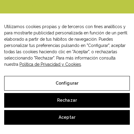
Campañas Comercio
Blog
Utilizamos cookies propias y de terceros con fines analíticos y
Contacto
para mostrarte publicidad personalizada en función de un perfil
elaborado a partir de tus hábitos de navegación. Puedes
personalizar tus preferencias pulsando en "Configurar", aceptar
todas las cookies haciendo clic en "Aceptar", o rechazarlas
seleccionando "Rechazar". Para más información consulta
Síguenos en:
nuestra
Política de Privacidad y Cookies
.
Facebook
Instagram
LinkedIn
Configurar
Rechazar
Todos los derechos © 2026 Comercio Teruel
Aceptar