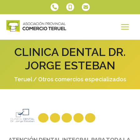
Ir
al
contenido
CLINICA DENTAL DR.
JORGE ESTEBAN
Teruel
/
Otros comercios especializados
ATENCIÓN DENTAL INTEGRAL PARA TODA LA