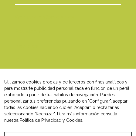
Comercios Asociados
Asociación
Noticias
Campañas Comercio
Blog
Utilizamos cookies propias y de terceros con fines analíticos y
Contacto
para mostrarte publicidad personalizada en función de un perfil
elaborado a partir de tus hábitos de navegación. Puedes
personalizar tus preferencias pulsando en "Configurar", aceptar
todas las cookies haciendo clic en "Aceptar", o rechazarlas
seleccionando "Rechazar". Para más información consulta
Síguenos en:
nuestra
Política de Privacidad y Cookies
.
Facebook
Instagram
LinkedIn