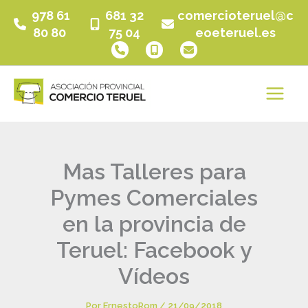
Ir
978 61
681 32
comercioteruel@c
al
80 80
75 04
eoeteruel.es
contenido
Mas Talleres para
Pymes Comerciales
en la provincia de
Teruel: Facebook y
Vídeos
Por
ErnestoRom
/
21/09/2018