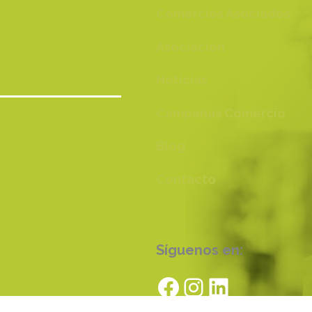
Comercios Asociados
Asociación
Noticias
Campañas Comercio
Blog
Contacto
Síguenos en:
Facebook
Instagram
LinkedIn