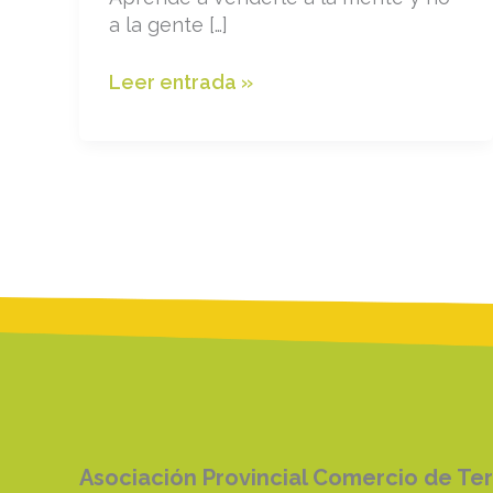
a la gente […]
Taller
Leer entrada »
ATENCIÓN
AL
CLIENTE
Asociación Provincial Comercio de Te