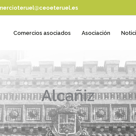
mercioteruel@ceoeteruel.es
Comercios asociados
Asociación
Notic
Alcañiz