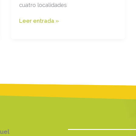
cuatro localidades
Taller
Leer entrada »
POSICIONAMIENTO
WEB
ruel