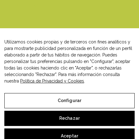
Noticias
Campañas Comercio
Blog
Utilizamos cookies propias y de terceros con fines analíticos y
Contacto
para mostrarte publicidad personalizada en función de un perfil
elaborado a partir de tus hábitos de navegación. Puedes
personalizar tus preferencias pulsando en "Configurar", aceptar
todas las cookies haciendo clic en "Aceptar", o rechazarlas
seleccionando "Rechazar". Para más información consulta
Síguenos en:
nuestra
Política de Privacidad y Cookies
.
Facebook
Instagram
LinkedIn
Configurar
Rechazar
Todos los derechos © 2026 Comercio Teruel
Aceptar