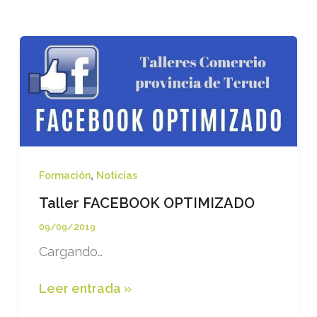
,
Formación
Noticias
Taller FACEBOOK OPTIMIZADO
09/09/2019
Cargando…
Taller
Leer entrada »
FACEBOOK