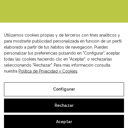
Noticias
Campañas Comercio
Blog
Utilizamos cookies propias y de terceros con fines analíticos y
Contacto
para mostrarte publicidad personalizada en función de un perfil
elaborado a partir de tus hábitos de navegación. Puedes
personalizar tus preferencias pulsando en "Configurar", aceptar
todas las cookies haciendo clic en "Aceptar", o rechazarlas
seleccionando "Rechazar". Para más información consulta
Síguenos en:
nuestra
Política de Privacidad y Cookies
.
Facebook
Instagram
LinkedIn
Configurar
Rechazar
Todos los derechos © 2026 Comercio Teruel
Aceptar