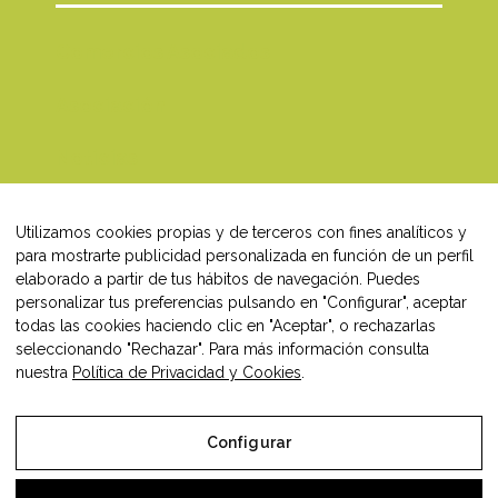
Comercios Asociados
Asociación
Noticias
Campañas Comercio
Utilizamos cookies propias y de terceros con fines analíticos y
para mostrarte publicidad personalizada en función de un perfil
Blog
elaborado a partir de tus hábitos de navegación. Puedes
personalizar tus preferencias pulsando en "Configurar", aceptar
Contacto
todas las cookies haciendo clic en "Aceptar", o rechazarlas
seleccionando "Rechazar". Para más información consulta
nuestra
Política de Privacidad y Cookies
.
Síguenos en:
Configurar
Facebook
Instagram
LinkedIn