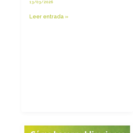
13/03/2026
Inicio
Leer entrada »
café-
tertulia
sobre
el
comercio
local