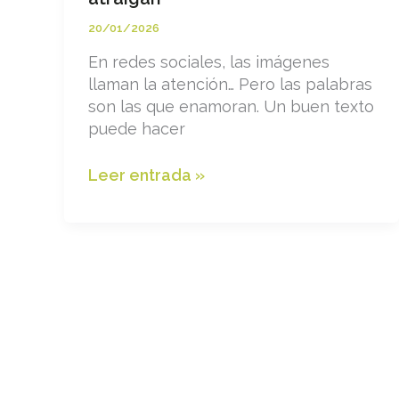
20/01/2026
En redes sociales, las imágenes
llaman la atención… Pero las palabras
son las que enamoran. Un buen texto
puede hacer
Escribe
Leer entrada »
textos
en
RRSS
que
atraigan