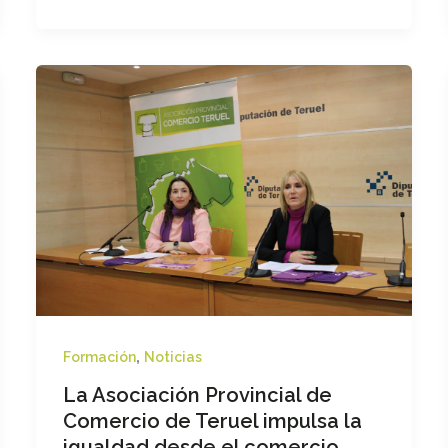
conquista
a
tus
clientes
,
Formación
Noticias
La Asociación Provincial de
Comercio de Teruel impulsa la
igualdad desde el comercio