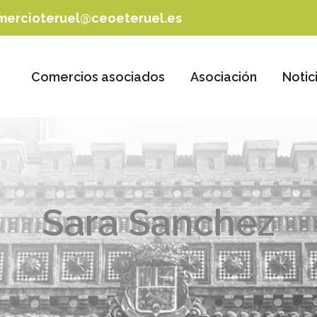
mercioteruel@ceoeteruel.es
Comercios asociados
Asociación
Notic
Sara Sanchez