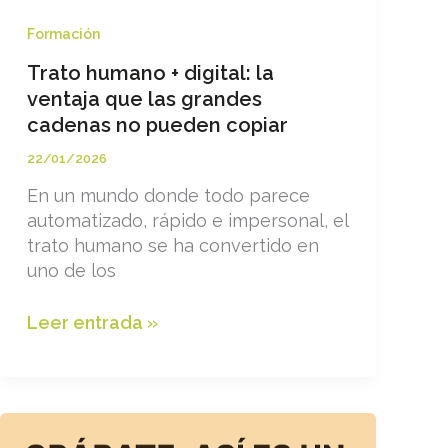
local
Formación
Trato humano + digital: la
ventaja que las grandes
cadenas no pueden copiar
22/01/2026
En un mundo donde todo parece
automatizado, rápido e impersonal, el
trato humano se ha convertido en
uno de los
Trato
Leer entrada »
humano
+
digital:
la
ventaja