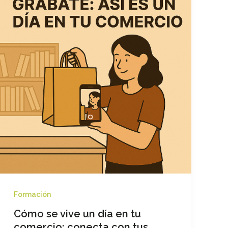
que
las
grandes
cadenas
no
pueden
copiar
Formación
Cómo se vive un día en tu
comercio: conecta con tus