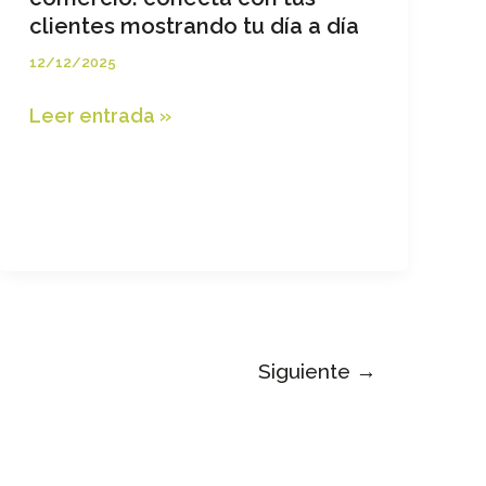
clientes mostrando tu día a día
12/12/2025
Cómo
Leer entrada »
se
vive
un
día
en
tu
comercio:
conecta
con
Siguiente
→
tus
clientes
mostrando
tu