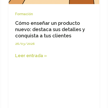
Formación
Cómo enseñar un producto
nuevo: destaca sus detalles y
conquista a tus clientes
26/03/2026
Cómo
Leer entrada »
enseñar
un
producto
nuevo:
destaca
sus
detalles
y