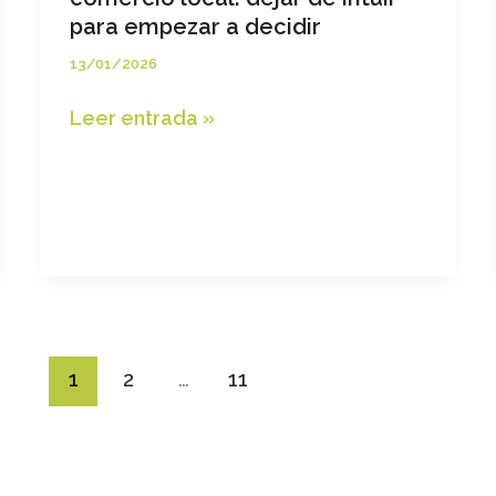
para empezar a decidir
13/01/2026
Uso
Leer entrada »
real
de
datos
en
el
comercio
local:
dejar
de
1
2
…
11
intuir
para
empezar
a