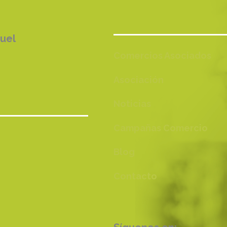
ruel
Comercios Asociados
Asociación
Noticias
Campañas Comercio
Blog
Contacto