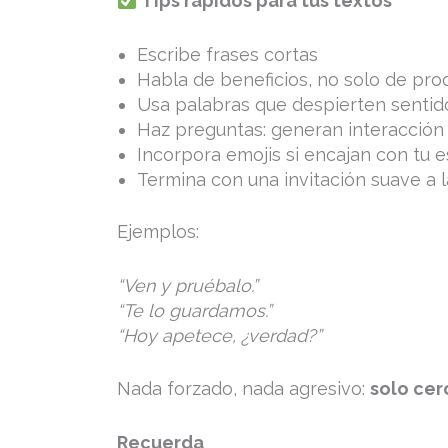
Tips r
á
pidos para tus textos
Escribe frases cortas
Habla de beneficios, no solo de pro
Usa palabras que despierten sentidos
Haz preguntas: generan interacción
Incorpora emojis si encajan con tu e
Termina con una invitación suave a l
Ejemplos:
“Ven y pruébalo.”
“Te lo guardamos.”
“Hoy apetece, ¿verdad?”
Nada forzado, nada agresivo:
solo cer
Recuerda