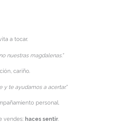
ita a tocar.
rno nuestras magdalenas.”
ción, cariño.
e y te ayudamos a acertar.”
ompañamiento personal.
ue vendes:
haces sentir
.