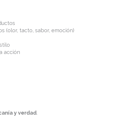
ductos
 (olor, tacto, sabor, emoción)
stilo
a acción
canía y verdad
.