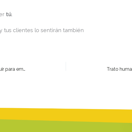
ser
tú
.
y tus clientes lo sentirán también
Uso real de datos en el comercio local: dejar de intuir para empezar a decidir