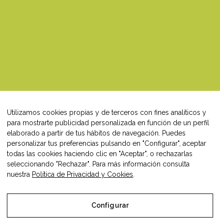
Comercios Asociados
Asociación
Noticias
Campañas Comercio
Blog
Utilizamos cookies propias y de terceros con fines analíticos y
Contacto
para mostrarte publicidad personalizada en función de un perfil
elaborado a partir de tus hábitos de navegación. Puedes
personalizar tus preferencias pulsando en "Configurar", aceptar
todas las cookies haciendo clic en "Aceptar", o rechazarlas
seleccionando "Rechazar". Para más información consulta
Síguenos en:
nuestra
Política de Privacidad y Cookies
.
Facebook
Instagram
LinkedIn
Configurar