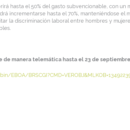
brirá hasta el 50% del gasto subvencionable, con un
odrá incrementarse hasta el 70%, manteniéndose el m
r la discriminación laboral entre hombres y mujeres
les.
e de manera telemática hasta el 23 de septiembre
cgi-bin/EBOA/BRSCGI?CMD=VEROBJ&MLKOB=1349223