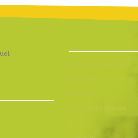
ruel
Comercios Asociados
Asociación
Noticias
Campañas Comercio
Blog
Contacto