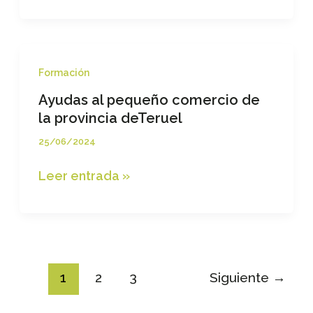
debemos
usar.
Oferta
Formación
Ayudas al pequeño comercio de
la provincia deTeruel
25/06/2024
Ayudas
Leer entrada »
al
pequeño
comercio
de
la
1
2
3
Siguiente
→
provincia
deTeruel