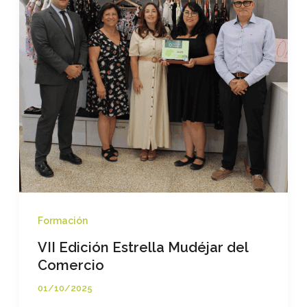
Teruel
impulsa
la
igualdad
desde
el
comercio
local
Formación
VII Edición Estrella Mudéjar del
Comercio
01/10/2025