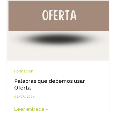
Formación
Palabras que debemos usar.
Oferta
02/07/2024
Palabras
Leer entrada »
que