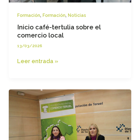
gran
participación
,
,
Formación
Formación
Noticias
en
el
Inicio café-tertulia sobre el
comercio
comercio local
local
13/03/2026
Inicio
Leer entrada »
café-
tertulia
sobre
el
comercio
local