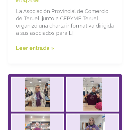
01/04/2026
La Asociación Provincial de Comercio
de Teruel, junto a CEPYME Teruel,
organizó una charla informativa dirigida
a sus asociados para […]
Charla
Leer entrada »
“Descansos
entre
jornadas”