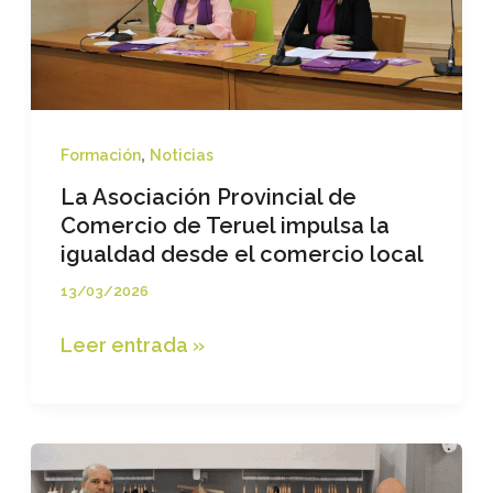
,
Formación
Noticias
La Asociación Provincial de
Comercio de Teruel impulsa la
igualdad desde el comercio local
13/03/2026
La
Leer entrada »
Asociación
Provincial
de
Comercio
de