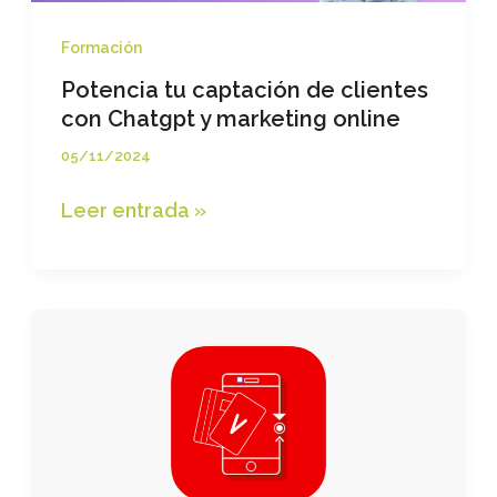
Formación
Potencia tu captación de clientes
con Chatgpt y marketing online
05/11/2024
Potencia
Leer entrada »
tu
captación
de
clientes
con
Chatgpt
y
marketing
online