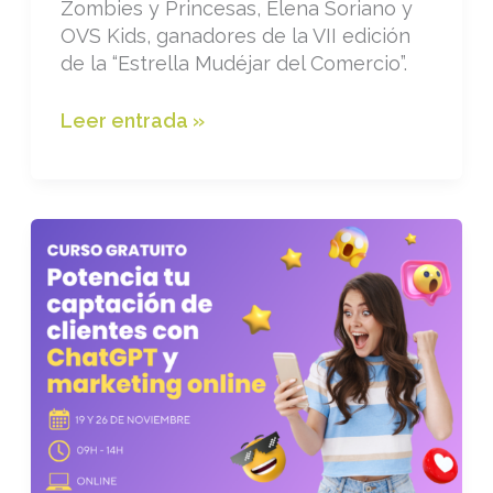
Zombies y Princesas, Elena Soriano y
OVS Kids, ganadores de la VII edición
de la “Estrella Mudéjar del Comercio”.
VII
Leer entrada »
Edición
Estrella
Mudéjar
del
Comercio